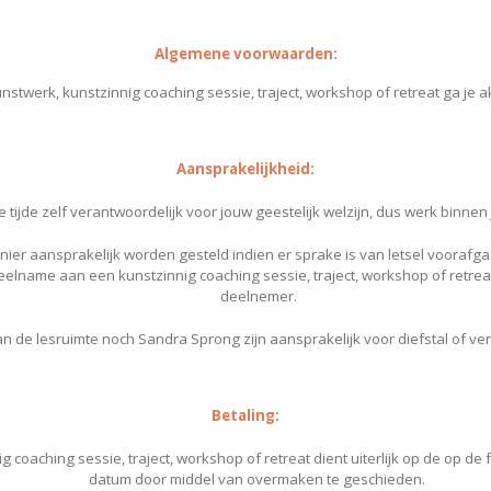
Algemene voorwaarden:
unstwerk, kunstzinnig coaching sessie, traject, workshop of retreat ga j
Aansprakelijkheid:
alle tijde zelf verantwoordelijk voor jouw geestelijk welzijn, dus werk binne
r aansprakelijk worden gesteld indien er sprake is van letsel voorafgaa
Deelname aan een kunstzinnig coaching sessie, traject, workshop of retrea
deelnemer.
n de lesruimte noch Sandra Sprong zijn aansprakelijk voor diefstal of ve
Betaling:
 coaching sessie, traject, workshop of retreat dient uiterlijk op de op de 
datum door middel van overmaken te geschieden.