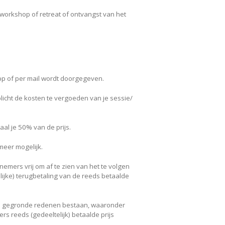
workshop of retreat of ontvangst van het
 app of per mail wordt doorgegeven.
plicht de kosten te vergoeden van je sessie/
al je 50% van de prijs.
 meer mogelijk.
nemers vrij om af te zien van het te volgen
jke) terugbetaling van de reeds betaalde
toe gegronde redenen bestaan, waaronder
 reeds (gedeeltelijk) betaalde prijs