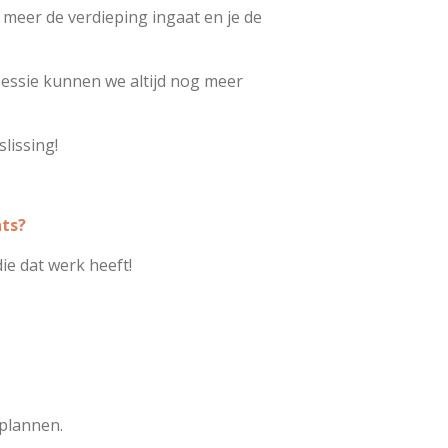
l meer de verdieping ingaat en je de
.
 sessie kunnen we altijd nog meer
lissing!
nts?
ie dat werk heeft!
nplannen.