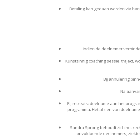
Betaling kan gedaan worden via bank
Indien de deelnemer verhinderd
Kunstzinnig coaching sessie, traject, w
Bij annulering bin
Na aanvang
Bij retreats: deelname aan het program
programma. Het afzien van deelname 
Sandra Sprong behoudt zich het rech
onvoldoende deelnemers, ziekte v