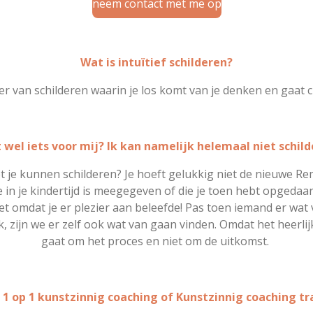
neem contact met me op
Wat is intuïtief schilderen?
ier van schilderen waarin je los komt van je denken en gaat cr
it wel iets voor mij? Ik kan namelijk helemaal niet schild
oét je kunnen schilderen? Je hoeft gelukkig niet de nieuwe R
 in je kindertijd is meegegeven of die je toen hebt opgedaan. 
het omdat je er plezier aan beleefde! Pas toen iemand er wa
zijn we er zelf ook wat van gaan vinden. Omdat het heerlijk
gaat om het proces en niet om de uitkomst.
 1 op 1 kunstzinnig coaching of Kunstzinnig coaching tr