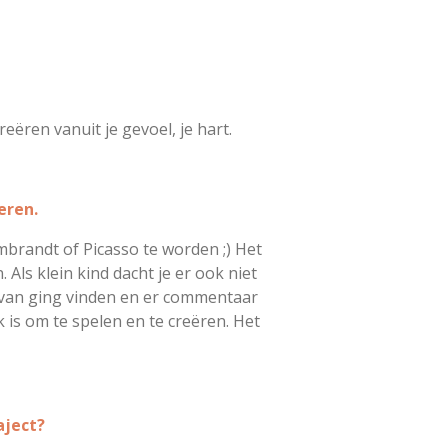
eëren vanuit je gevoel, je hart.
eren.
embrandt of Picasso te worden ;)
Het
Als klein kind dacht je er ook niet
t van ging vinden en er commentaar
 is om te spelen en te creëren. Het
aject?