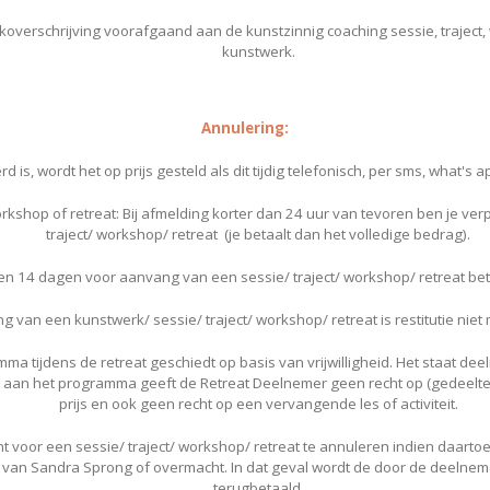
overschrijving voorafgaand aan de kunstzinnig coaching sessie, traject, 
kunstwerk.
Annulering:
 is, wordt het op prijs gesteld als dit tijdig telefonisch, per sms, what's
orkshop of retreat: Bij afmelding korter dan 24 uur van tevoren ben je ver
traject/ workshop/ retreat (je betaalt dan het volledige bedrag).
nen 14 dagen voor aanvang van een sessie/ traject/ workshop/ retreat beta
 van een kunstwerk/ sessie/ traject/ workshop/ retreat is restitutie niet
ma tijdens de retreat geschiedt op basis van vrijwilligheid. Het staat deel
aan het programma geeft de Retreat Deelnemer geen recht op (gedeelteli
prijs en ook geen recht op een vervangende les of activiteit.
t voor een sessie/ traject/ workshop/ retreat te annuleren indien daar
an Sandra Sprong of overmacht. In dat geval wordt de door de deelnemers
terugbetaald.