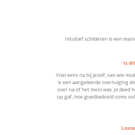
Intuïtief schilderen is een man
Is d
Voel eens na bij jezelf, van wie m
is een aangeleerde overtuiging die
over na of het mooi was. Je deed 
op gaf, hoe goedbedoeld soms ook, 
Losse