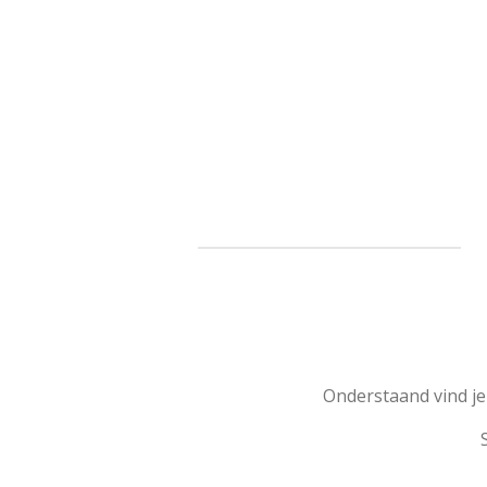
Ga
direct
naar
de
hoofdinhoud
Onderstaand vind je