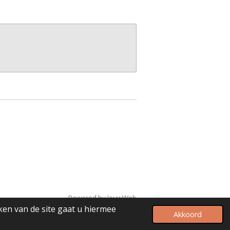
Powered by
JouwWeb
ken van de site gaat u hiermee
Akkoord