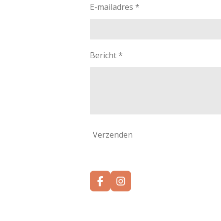
E-mailadres *
Bericht *
Verzenden
F
I
a
n
c
s
e
t