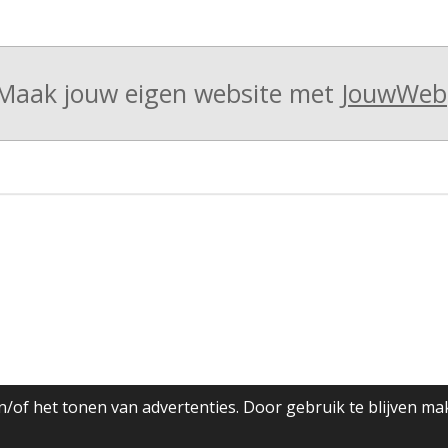
Maak jouw eigen website met
JouwWeb
/of het tonen van advertenties. Door gebruik te blijven ma